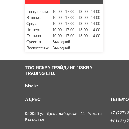
Понедельник
10:00
17:00
13:00
14:00
Вторник
10:00
17:00
13:00
14:00
Среда
10:00
17:00
13:00
14:00
Четверг
10:00
17:00
13:00
14:00
Пятница
10:00
17:00
13:00
14:00
Суббота
Выходной
Воскресенье
Выходной
ТОО ИСКРА ТРЭЙДИНГ / ISKRA
TRADING LTD.
iskra.kz
+7 (727) 
050056 ул. Джалалабадская, 11, Алматы,
Казахстан
+7 (727) 