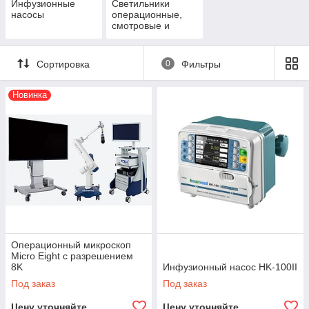
Инфузионные
Светильники
насосы
операционные,
смотровые и
диагностические
Famed Lodz
(Польша)
Сортировка
0
Фильтры
Новинка
Операционный микроскоп
Micro Eight с разрешением
8K
Инфузионный насос HK-100II
Под заказ
Под заказ
Цену уточняйте
Цену уточняйте