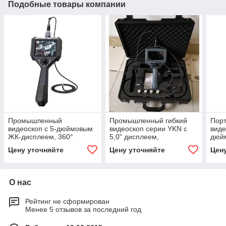
Подобные товары компании
Промышленный
Промышленный гибкий
Пор
видеоскоп с 5-дюймовым
видеоскоп серии YKN с
виде
ЖК-дисплеем, 360°
5,0" дисплеем,
дюй
джойстиком,
джойстиком управления,
джой
Цену уточняйте
Цену уточняйте
Цен
испытательным зондом
зондом 3,0 м
на 3
1,5–6 м
О нас
Рейтинг не сформирован
Менее 5 отзывов за последний год