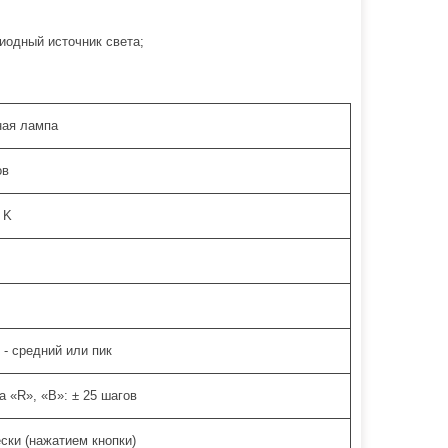
иодный источник света;
ная лампа
ов
 K
 - средний или пик
а «R», «B»: ± 25 шагов
ски (нажатием кнопки)