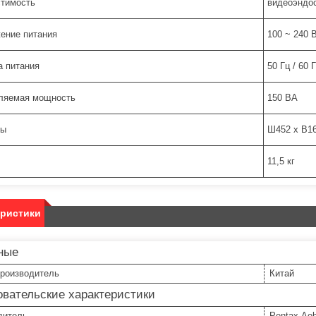
тимость
видеоэндос
ение питания
100 ~ 240 
а питания
50 Гц / 60 
ляемая мощность
150 ВА
ры
Ш452 х В16
11,5 кг
еристики
ные
производитель
Китай
вательские характеристики
дитель
Pentax-Ao