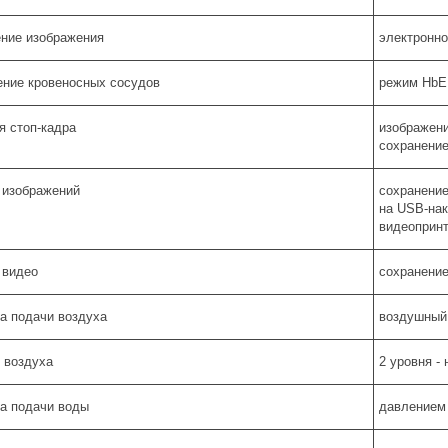
ние изображения
электронно
ние кровеносных сосудов
режим HbE 
я стоп-кадра
изображени
сохранение
 изображений
сохранение
на USB-нак
видеоприн
 видео
сохранение
а подачи воздуха
воздушный
 воздуха
2 уровня -
а подачи воды
давлением 