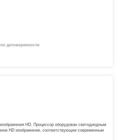
й
по договоренности
изображения HD. Процессор оборудован светодиодным
нное HD изображение, соответствующее современным