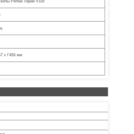
копы Pentax серии V10c
В
Гц
7 х Г456 мм
hua