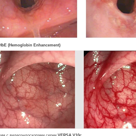
HbE (Hemoglobin Enhancement)
им с видеоэндоскопами серии
VERSA V10c