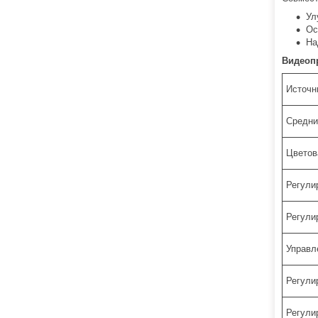
Ул
Ос
На
Видеоп
Источн
Средни
Цветов
Регули
Регули
Управл
Регули
Регули