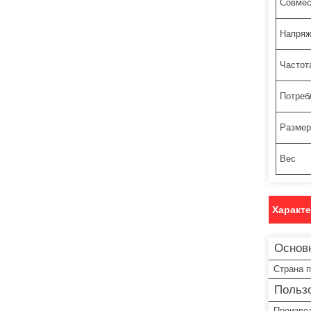
Совмес
Напряж
Частот
Потреб
Разме
Вес
Характ
Основ
Страна 
Пользо
Произво