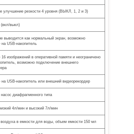
е улучшение резкости 4 уровня (ВЫКЛ, 1, 2 и 3)
(вкл/выкл)
е выводится как нормальный экран, возможно
 на USB-накопитель
 16 изображений в оперативной памяти и неограничено
опитель, возможно подключение внешнего
тера
 на USB-накопитель или внешний видеорекордер
 насос диафрагменного типа
 низкий 4л/мин и высокий 7л/мин
воздуха в емкости для воды, объем емкости 150 мл