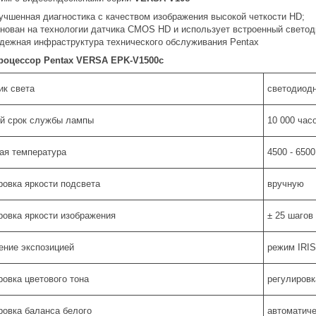
учшенная диагностика с качеством изображения высокой четкости HD;
нован на технологии датчика CMOS HD и использует встроенный светод
дежная инфраструктура технического обслуживания Pentax
роцессор Pentax VERSA EPK-V1500c
ик света
светодиод
й срок службы лампы
10 000 час
ая температура
4500 - 6500
ровка яркости подсвета
вручную
ровка яркости изображения
± 25 шагов
ение экспозицией
режим IRIS
ровка цветового тона
регулировк
ровка баланса белого
автоматиче